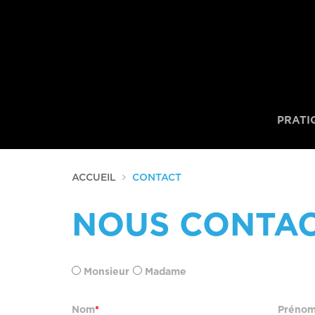
PRATI
ACCUEIL
CONTACT
NOUS CONTA
Monsieur
Madame
Nom
Préno