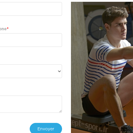
one
Envoyer