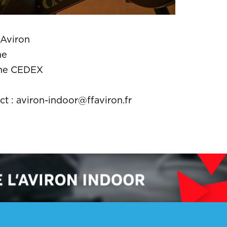
'Aviron
ne
rne CEDEX
t : aviron-indoor@ffaviron.fr