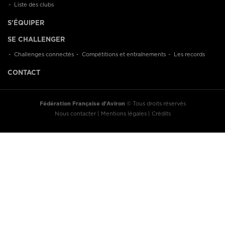
Liste des clubs
S'ÉQUIPER
SE CHALLENGER
Challenges connectés
Compétitions et entraînements
Les records
CONTACT
Fédération Française d'Aviron
© Tous droits réservés
Nous contacter
Mentions légales
Crédits