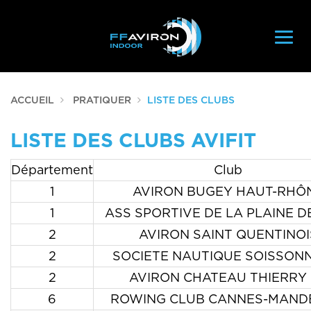
Navig
ACCUEIL
PRATIQUER
LISTE DES CLUBS
LISTE DES CLUBS AVIFIT
Département
Club
1
AVIRON BUGEY HAUT-RHÔ
1
ASS SPORTIVE DE LA PLAINE DE
2
AVIRON SAINT QUENTINOI
2
SOCIETE NAUTIQUE SOISSON
2
AVIRON CHATEAU THIERRY
6
ROWING CLUB CANNES-MAND